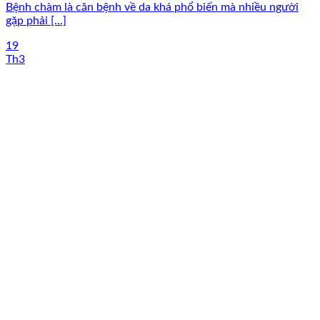
Bệnh chàm là căn bệnh về da khá phổ biến mà nhiều người
gặp phải [...]
19
Th3