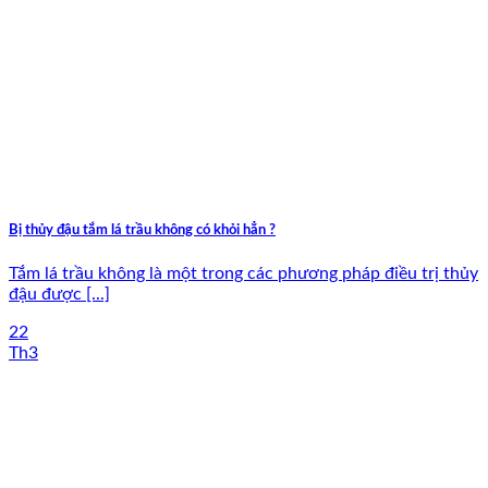
Bị thủy đậu tắm lá trầu không có khỏi hẳn ?
Tắm lá trầu không là một trong các phương pháp điều trị thủy
đậu được [...]
22
Th3