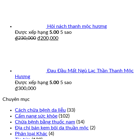
Hôi nách thanh mộc hương
Được xếp hạng
5.00
5 sao
₫
230,000
₫
200,000
Đau Đầu Mất Ngủ Lạc Thần Thanh Mộc
Hương
Được xếp hạng
5.00
5 sao
₫
300,000
Chuyên mục
Cách chữa bệnh da liễu
(33)
Cẩm nang sức khỏe
(102)
Chữa bệnh bằng thuốc nam
(14)
Địa chỉ bán kem bôi da thuần mộc
(2)
Phân loại Khác
(4)