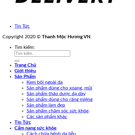
Tin Tức
Copyright 2020 ©
Thanh Mộc Hương VN
Tìm kiếm:
Trang Chủ
Giới thiệu
Sản Phẩm
Kem bôi ngoài da
Sản phẩm dùng cho xoang, mũi
Sản phẩm thảo dược dạ dày
Sản phẩm dùng cho răng miệng
Sản phẩm làm đẹp
Sản phẩm chăm sóc sức khỏe
Các sản phẩm khác
Tin Tức
Cẩm nang sức khỏe
Cách chữa bệnh da liễu