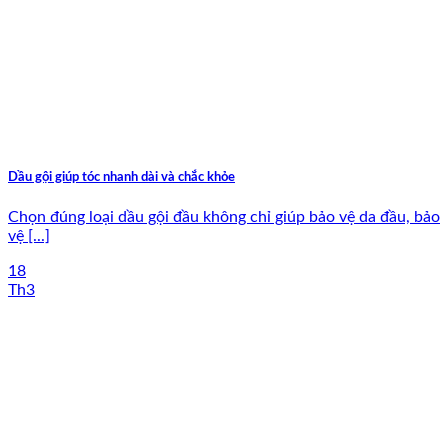
Dầu gội giúp tóc nhanh dài và chắc khỏe
Chọn đúng loại dầu gội đầu không chỉ giúp bảo vệ da đầu, bảo
vệ [...]
18
Th3