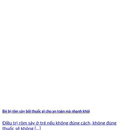
Bé bị rôm sảy bôi thuốc gì cho an toàn mà nhanh khỏi
Điều trị rôm sảy ở trẻ nếu không đúng cách, không đúng
thuốc sẽ không [...]