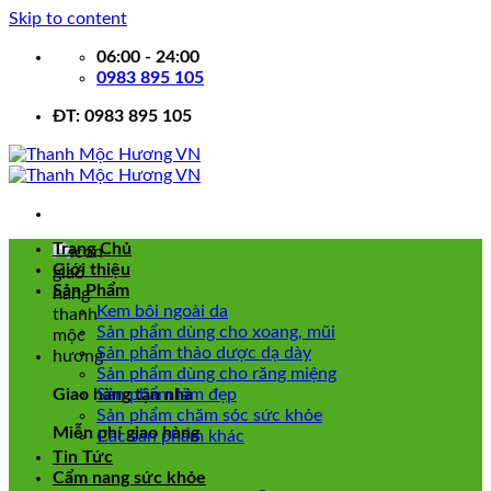
Skip to content
06:00 - 24:00
0983 895 105
ĐT: 0983 895 105
Trang Chủ
Giới thiệu
Sản Phẩm
Kem bôi ngoài da
Sản phẩm dùng cho xoang, mũi
Sản phẩm thảo dược dạ dày
Sản phẩm dùng cho răng miệng
Giao hàng tận nhà
Sản phẩm làm đẹp
Sản phẩm chăm sóc sức khỏe
Miễn phí giao hàng
Các sản phẩm khác
Tin Tức
Cẩm nang sức khỏe