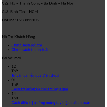
Cs2: H5 – Thành Công – Ba Đình – Hà Nội
Cs3: Bình Tân – HCM
Hotline : 0983895105
Hỗ Trợ Khách Hàng
Chính sách đổi trả
Chính sách thanh toán
Bài với mới
12
Th9
Tư vấn da liễu qua điện thoại
01
Th9
Cách trị biếng ăn cho trẻ hiệu quả
14
Th8
Cách điều trị á sừng móng tay hiệu quả an toàn