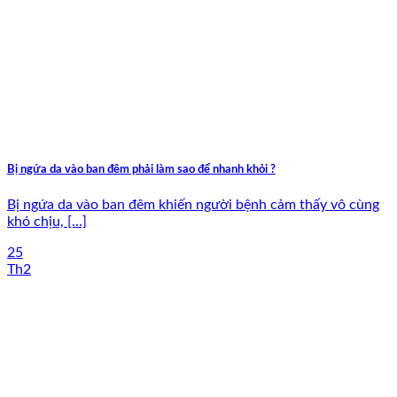
Bị ngứa da vào ban đêm phải làm sao để nhanh khỏi ?
Bị ngứa da vào ban đêm khiến người bệnh cảm thấy vô cùng
khó chịu, [...]
25
Th2