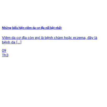
Những biểu hiện viêm da cơ địa nổi bật nhất
Viêm da cơ địa còn gọi là bệnh chàm hoặc eczema, đây là
bệnh da [...]
09
Th3