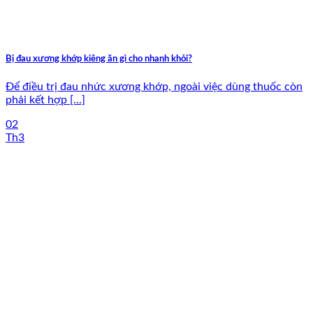
Bị đau xương khớp kiêng ăn gì cho nhanh khỏi?
Để điều trị đau nhức xương khớp, ngoài việc dùng thuốc còn
phải kết hợp [...]
02
Th3