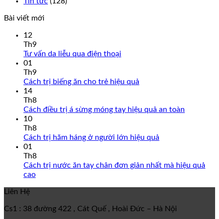
Tin tức
(128)
Bài viết mới
12
Th9
Tư vấn da liễu qua điện thoại
01
Th9
Cách trị biếng ăn cho trẻ hiệu quả
14
Th8
Cách điều trị á sừng móng tay hiệu quả an toàn
10
Th8
Cách trị hăm háng ở người lớn hiệu quả
01
Th8
Cách trị nước ăn tay chân đơn giản nhất mà hiệu quả
cao
Liên Hệ
Cs1 :
38 đường 422 , Cát Quế , Hoài Đức –
Hà Nội