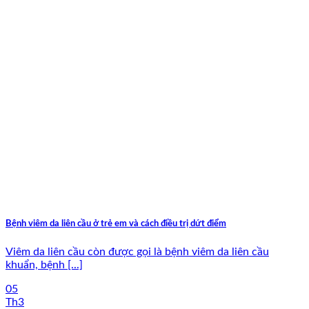
Bệnh viêm da liên cầu ở trẻ em và cách điều trị dứt điểm
Viêm da liên cầu còn được gọi là bệnh viêm da liên cầu
khuẩn, bệnh [...]
05
Th3