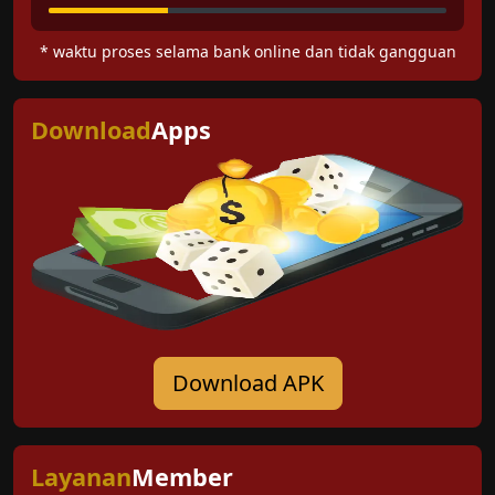
* waktu proses selama bank online dan tidak gangguan
Download
Apps
Download APK
Layanan
Member