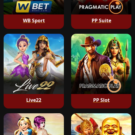
WB Sport
PP Suite
Live22
PP Slot