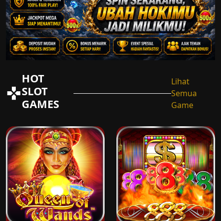
HOT
Lihat
SLOT
Semua
GAMES
Game