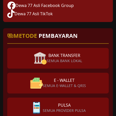
Dewa 77 Asli Facebook Group
Dewa 77 Asli TikTok
METODE
PEMBAYARAN
BANK TRANSFER
SEMUA BANK LOKAL
E - WALLET
SEMUA E-WALLET & QRIS
PULSA
SEMUA PROVIDER PULSA