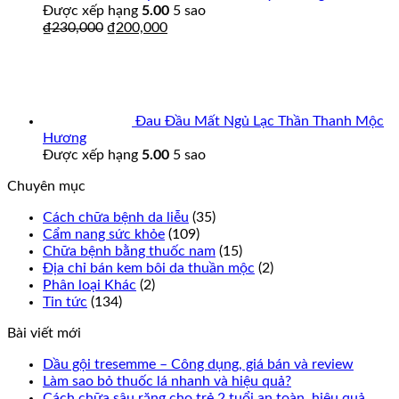
Được xếp hạng
5.00
5 sao
₫
230,000
₫
200,000
Đau Đầu Mất Ngủ Lạc Thần Thanh Mộc
Hương
Được xếp hạng
5.00
5 sao
Chuyên mục
Cách chữa bệnh da liễu
(35)
Cẩm nang sức khỏe
(109)
Chữa bệnh bằng thuốc nam
(15)
Địa chỉ bán kem bôi da thuần mộc
(2)
Phân loại Khác
(2)
Tin tức
(134)
Bài viết mới
Dầu gội tresemme – Công dụng, giá bán và review
Làm sao bỏ thuốc lá nhanh và hiệu quả?
Cách chữa sâu răng cho trẻ 2 tuổi an toàn, hiệu quả