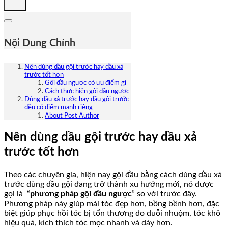
Nội Dung Chính
Nên dùng dầu gội trước hay dầu xả
trước tốt hơn
Gội đầu ngược có ưu điểm gì
Cách thực hiện gội đầu ngược
Dùng dầu xả trước hay dầu gội trước
đều có điểm mạnh riêng
About Post Author
Nên dùng dầu gội trước hay dầu xả
trước tốt hơn
Theo các chuyên gia, hiện nay gội đầu bằng cách dùng dầu xả
trước dùng dầu gội đang trở thành xu hướng mới, nó được
gọi là “
phương pháp gội đầu ngược
” so với trước đây.
Phương pháp này giúp mái tóc đẹp hơn, bồng bềnh hơn, đặc
biệt giúp phục hồi tóc bị tổn thương do duỗi nhuộm, tóc khô
hiệu quả, kích thích tóc mọc nhanh và dày hơn.