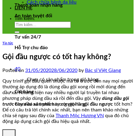
Cách chữa bệnh da liễu
Thanh toàn nhận hàng
LIÊN HỆ
An toàn tuyệt đối
Tìm kiếm:
Tư vấn 24/7
Tin tức
Hỗ Trợ chu đáo
Gội đầu ngược có tốt hay không?
₫
0
Posted on
31/05/2020
28/06/2020
by
Bác sĩ Việt Giang
Chưa có sản phẩm trong giỏ hàng.
Quy trình gội đầu quen thuộc mà từ trước đến nay mọi người
thường áp dụng đó là dùng dầu gội xong rồi mới dùng đến
Giỏ hàng
dầu xả. Nhưng hiện nay nhiều người lại truyền tai nhau
phương pháp dùng dầu xả rồi đến dầu gội. Vậy
dùng dầu gội
Chưa có sản phẩm trong giỏ hàng.
trước hay dầu xả trước
hay còn gọi là
gội đầu ngược
tốt hơn?
Để có câu trả lời chính xác nhất, bạn nên tham khảo những
chia sẻ ngay sau đây của
Thanh Mộc Hương VN
qua đó chủ
động áp dụng cách gội đầu hiệu quả nhất.