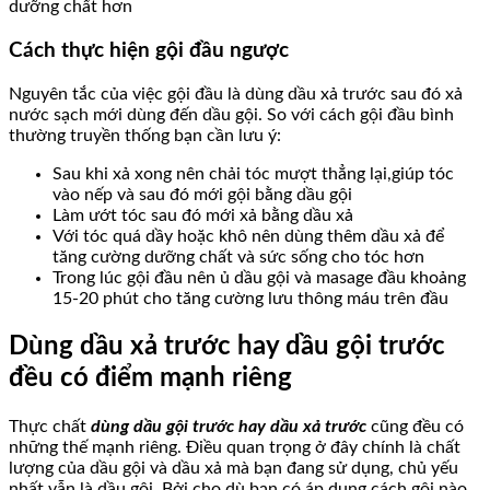
dưỡng chất hơn
Cách thực hiện gội đầu ngược
Nguyên tắc của việc gội đầu là dùng dầu xả trước sau đó xả
nước sạch mới dùng đến dầu gội. So với cách gội đầu bình
thường truyền thống bạn cần lưu ý:
Sau khi xả xong nên chải tóc mượt thẳng lại,giúp tóc
vào nếp và sau đó mới gội bằng dầu gội
Làm ướt tóc sau đó mới xả bằng dầu xả
Với tóc quá dầy hoặc khô nên dùng thêm dầu xả để
tăng cường dưỡng chất và sức sống cho tóc hơn
Trong lúc gội đầu nên ủ dầu gội và masage đầu khoảng
15-20 phút cho tăng cường lưu thông máu trên đầu
Dùng dầu xả trước hay dầu gội trước
đều có điểm mạnh riêng
Thực chất
dùng dầu gội trước hay dầu xả trước
cũng đều có
những thế mạnh riêng. Điều quan trọng ở đây chính là chất
lượng của dầu gội và dầu xả mà bạn đang sử dụng, chủ yếu
nhất vẫn là dầu gội. Bởi cho dù bạn có áp dụng cách gội nào