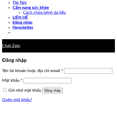
Tin Tức
Cẩm nang sức khỏe
Cách chữa bệnh da liễu
LIÊN HỆ
Đăng nhập
Newsletter
Chat Zalo
Đăng nhập
Tên tài khoản hoặc địa chỉ email
*
Mật khẩu
*
Ghi nhớ mật khẩu
Đăng nhập
Quên mật khẩu?