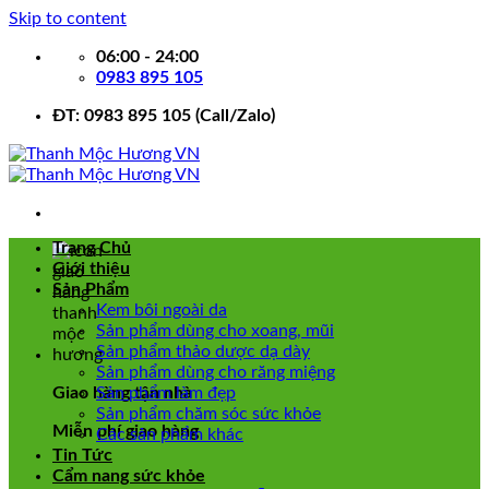
Skip to content
06:00 - 24:00
0983 895 105
ĐT: 0983 895 105 (Call/Zalo)
Trang Chủ
Giới thiệu
Sản Phẩm
Kem bôi ngoài da
Sản phẩm dùng cho xoang, mũi
Sản phẩm thảo dược dạ dày
Sản phẩm dùng cho răng miệng
Giao hàng tận nhà
Sản phẩm làm đẹp
Sản phẩm chăm sóc sức khỏe
Miễn phí giao hàng
Các sản phẩm khác
Tin Tức
Cẩm nang sức khỏe