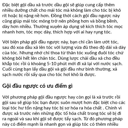
Đặc biệt gội dầu xả trước dầu gội sẽ giúp cung cấp thêm
nhiều dưỡng chất cho mái tóc mà không làm cho tóc bị khô
rít hoặc bị nặng nề hơn. Đồng thời cách gội đầu ngược này
cũng giúp mái tóc mỏng trở nên phồng hơn và bồng bềnh,
dày hơn nhiều. Thường xuyên áp dụng sẽ kích thích tóc mọc
nhanh hơn, tóc mọc dày, thích hợp với ai hay rụng tóc.
Với biện pháp gội đầu ngược này, bạn chỉ cần làm ướt tóc,
sau đó xoa dầu xả lên tóc với lượng vừa đủ theo độ dài và dày
của tóc. Nhưng nhớ chỉ thoa từ thân tóc xuống đuôi tóc chứ
không bôi hết lên chân tóc. Dùng lược chải dầu xả cho đều
khắp tóc rồi ủ khoảng 5-10 phút mới đi xả lại với nước sạch.
Cuối cùng bạn lấy dầu gội và gội đầu như bình thường, xả
sạch nước rồi sấy qua cho tóc hơi khô là được.
Gội đầu ngược có ưu điểm gì
Với phương pháp gội đầu ngược hay còn gọi là xả trước rồi
gội sau sẽ giúp tóc bạn được suôn mượt hơn đặc biệt cho các
loại tóc hư tổn nặng hay tóc bị sơ hóa ra hóa chất . Chính vì
được xả trước nên những độc tố hóa chất trong tóc sẽ bị đi
ra ngoài và sau khi gội sẽ được tẩy sạch. Từ đó phương pháp
này có điểm mạnh là nhanh gọn và giúp tóc có thêm nhiều