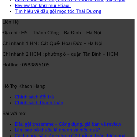
Review lăn khử mùi Etiaxil
Tìm hiểu về dầu gội mọc tóc Thái Dương
Liên Hệ
Địa chỉ : H5 – Thành Công – Ba Đình – Hà Nội
Chi nhánh 1 HN : Cát Quế- Hoaì Đức – Hà Nội
Chi nhánh 2 HCM : phường 6 – quận Tân Bình – HCM
Hotline : 0983895105
Hỗ Trợ Khách Hàng
Chính sách đổi trả
Chính sách thanh toán
Bài với mới
Dầu gội tresemme – Công dụng, giá bán và review
Làm sao bỏ thuốc lá nhanh và hiệu quả?
Cách chữa sâu răng cho trẻ 2 tuổi an toàn, hiệu quả