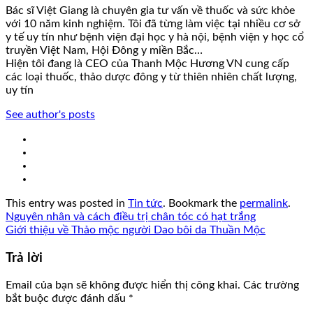
Bác sĩ Việt Giang là chuyên gia tư vấn về thuốc và sức khỏe
với 10 năm kinh nghiệm. Tôi đã từng làm việc tại nhiều cơ sở
y tế uy tín như bệnh viện đại học y hà nội, bệnh viện y học cổ
truyền Việt Nam, Hội Đông y miền Bắc…
Hiện tôi đang là CEO của Thanh Mộc Hương VN cung cấp
các loại thuốc, thảo dược đông y từ thiên nhiên chất lượng,
uy tín
See author's posts
This entry was posted in
Tin tức
. Bookmark the
permalink
.
Nguyên nhân và cách điều trị chân tóc có hạt trắng
Giới thiệu về Thảo mộc người Dao bôi da Thuần Mộc
Trả lời
Email của bạn sẽ không được hiển thị công khai.
Các trường
bắt buộc được đánh dấu
*