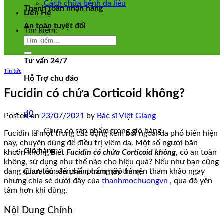
Cách chữa bệnh da liễu
Thanh toàn nhận hàng
Liên Hệ
An toàn tuyệt đối
Tìm kiếm:
Tư vấn 24/7
Tin tức
Hỗ Trợ chu đáo
Fucidin có chứa Corticoid không?
₫
0
Posted on
23/07/2021
by
Bác sĩ Việt Giang
Chưa có sản phẩm trong giỏ hàng.
Fucidin là một trong các dạng kem bôi ngoài da phổ biến hiện
nay, chuyên dùng để điều trị viêm da. Một số người băn
Giỏ hàng
khoăn không biết
Fucidin có chứa Corticoid không
, có an toàn
không, sử dụng như thế nào cho hiệu quả? Nếu như bạn cũng
Chưa có sản phẩm trong giỏ hàng.
đang quan tâm đến sản phẩm này thì nên tham khảo ngay
những chia sẻ dưới đây của
thanhmochuongvn
, qua đó yên
tâm hơn khi dùng.
Nội Dung Chính