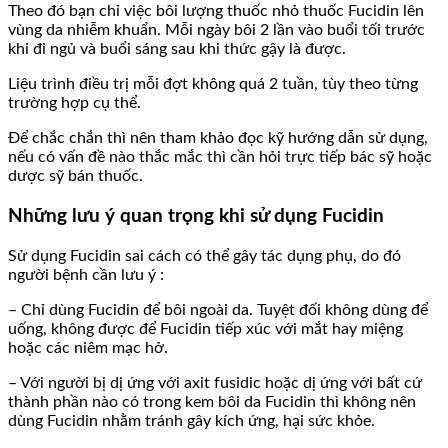
Theo đó bạn chỉ việc bôi lượng thuốc nhỏ thuốc Fucidin lên
vùng da nhiễm khuẩn. Mỗi ngày bôi 2 lần vào buổi tối trước
khi đi ngủ và buổi sáng sau khi thức gậy là được.
Liệu trình điều trị mỗi đợt không quá 2 tuần, tùy theo từng
trường hợp cụ thể.
Để chắc chắn thì nên tham khảo đọc kỹ hướng dẫn sử dụng,
nếu có vấn đề nào thắc mắc thì cần hỏi trực tiếp bác sỹ hoặc
dược sỹ bán thuốc.
Những lưu ý quan trọng khi sử dụng Fucidin
Sử dụng Fucidin sai cách có thể gây tác dụng phụ, do đó
người bệnh cần lưu ý :
– Chỉ dùng Fucidin để bôi ngoài da. Tuyệt đối không dùng để
uống, không được để Fucidin tiếp xúc với mắt hay miệng
hoặc các niêm mạc hở.
– Với người bị dị ứng với axit fusidic hoặc dị ứng với bất cứ
thành phần nào có trong kem bôi da Fucidin thì không nên
dùng Fucidin nhằm tránh gây kích ứng, hại sức khỏe.