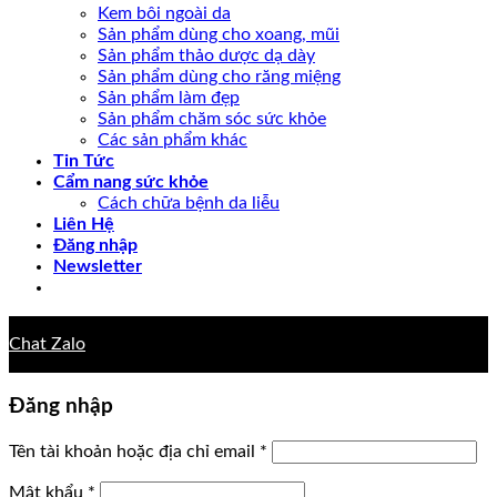
Kem bôi ngoài da
Sản phẩm dùng cho xoang, mũi
Sản phẩm thảo dược dạ dày
Sản phẩm dùng cho răng miệng
Sản phẩm làm đẹp
Sản phẩm chăm sóc sức khỏe
Các sản phẩm khác
Tin Tức
Cẩm nang sức khỏe
Cách chữa bệnh da liễu
Liên Hệ
Đăng nhập
Newsletter
Chat Zalo
Đăng nhập
Tên tài khoản hoặc địa chỉ email
*
Mật khẩu
*