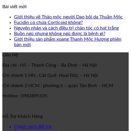
Bài viết mới
Giới thiệu về Thảo mộc người Dao bôi da Thuần Mộc
Fucidin có chứa Corticoid không?
Nguyên nhân và cách điều trị chân tóc có hạt trắng
Buồn ngủ nhưng không ngủ được là bệnh gì?
Giới thiệu sản phẩm xoang Thanh Mộc Hương phiên
bản mới
Liên Hệ
Địa chỉ : H5 – Thành Công – Ba Đình – Hà Nội
Chi nhánh 1 HN : Cát Quế- Hoaì Đức – Hà Nội
Chi nhánh 2 HCM : phường 6 – quận Tân Bình – HCM
Hotline : 0983895105
Hỗ Trợ Khách Hàng
Chính sách đổi trả