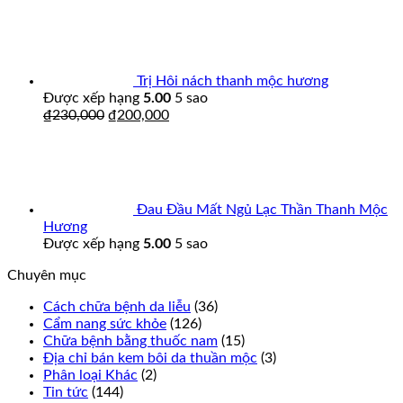
Trị Hôi nách thanh mộc hương
Được xếp hạng
5.00
5 sao
₫
230,000
₫
200,000
Đau Đầu Mất Ngủ Lạc Thần Thanh Mộc
Hương
Được xếp hạng
5.00
5 sao
Chuyên mục
Cách chữa bệnh da liễu
(36)
Cẩm nang sức khỏe
(126)
Chữa bệnh bằng thuốc nam
(15)
Địa chỉ bán kem bôi da thuần mộc
(3)
Phân loại Khác
(2)
Tin tức
(144)