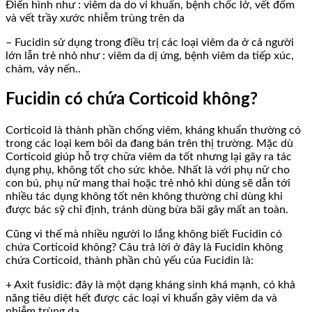
Điển hình như : viêm da do vi khuẩn, bệnh chốc lở, vết đốm
và vết trầy xước nhiễm trùng trên da
– Fucidin sử dụng trong điều trị các loại viêm da ở cả người
lớn lẫn trẻ nhỏ như : viêm da dị ứng, bệnh viêm da tiếp xúc,
chàm, vảy nến..
Fucidin có chứa Corticoid không?
Corticoid là thành phần chống viêm, kháng khuẩn thường có
trong các loại kem bôi da đang bán trên thị trường. Mặc dù
Corticoid giúp hỗ trợ chữa viêm da tốt nhưng lại gây ra tác
dụng phụ, không tốt cho sức khỏe. Nhất là với phụ nữ cho
con bú, phụ nữ mang thai hoặc trẻ nhỏ khi dùng sẽ dẫn tới
nhiều tác dụng không tốt nên không thường chỉ dùng khi
được bác sỹ chỉ định, tránh dùng bừa bãi gây mất an toàn.
Cũng vì thế mà nhiều người lo lắng không biết Fucidin có
chứa Corticoid không? Câu trả lời ở đây là Fucidin không
chứa Corticoid, thành phần chủ yếu của Fucidin là:
+ Axit fusidic: đây là một dạng kháng sinh khá mạnh, có khả
năng tiêu diệt hết được các loại vi khuẩn gây viêm da và
nhiễm trùng da.