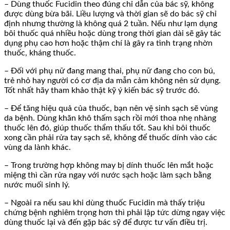
– Dùng thuốc Fucidin theo đúng chỉ dẫn của bác sỹ, không
được dùng bừa bãi. Liều lượng và thời gian sẽ do bác sỹ chỉ
định nhưng thường là không quá 2 tuần. Nếu như lạm dụng
bôi thuốc quá nhiều hoặc dùng trong thời gian dài sẽ gây tác
dụng phụ cao hơn hoặc thậm chí là gây ra tình trạng nhờn
thuốc, kháng thuốc.
– Đối với phụ nữ đang mang thai, phụ nữ đang cho con bú,
trẻ nhỏ hay người có cơ địa da mẫn cảm không nên sử dụng.
Tốt nhất hãy tham khảo thật kỹ ý kiến bác sỹ trước đó.
– Để tăng hiệu quả của thuốc, bạn nên vệ sinh sạch sẽ vùng
da bệnh. Dùng khăn khô thấm sạch rồi mới thoa nhẹ nhàng
thuốc lên đó, giúp thuốc thẩm thấu tốt. Sau khi bôi thuốc
xong cần phải rửa tay sạch sẽ, không để thuốc dính vào các
vùng da lành khác.
– Trong trường hợp không may bị dính thuốc lên mắt hoặc
miệng thì cần rửa ngay với nước sạch hoặc làm sạch bằng
nước muối sinh lý.
– Ngoài ra nếu sau khi dùng thuốc Fucidin mà thấy triệu
chứng bệnh nghiêm trọng hơn thì phải lập tức dừng ngay việc
dùng thuốc lại và đến gặp bác sỹ để được tư vấn điều trị.