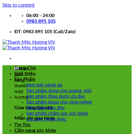
Skip to content
06:00 - 24:00
0983 895 105
ĐT: 0983 895 105 (Call/Zalo)
Trang Chủ
Giới thiệu
Sản Phẩm
Kem bôi ngoài da
Sản phẩm dùng cho xoang, mũi
Sản phẩm thảo dược dạ dày
Sản phẩm dùng cho răng miệng
Giao hàng tận nhà
Sản phẩm làm đẹp
Sản phẩm chăm sóc sức khỏe
Miễn phí giao hàng
Các sản phẩm khác
Tin Tức
Cẩm nang sức khỏe