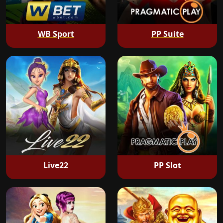
WB Sport
PP Suite
Live22
PP Slot