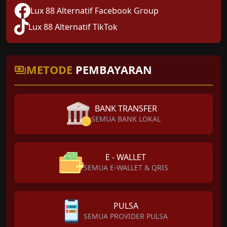
Lux 88 Alternatif Facebook Group
Lux 88 Alternatif TikTok
METODE
PEMBAYARAN
BANK TRANSFER
SEMUA BANK LOKAL
E - WALLET
SEMUA E-WALLET & QRIS
PULSA
SEMUA PROVIDER PULSA