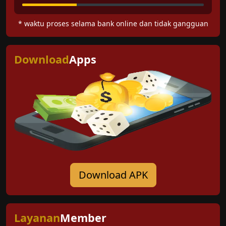
* waktu proses selama bank online dan tidak gangguan
Download
Apps
Download APK
Layanan
Member