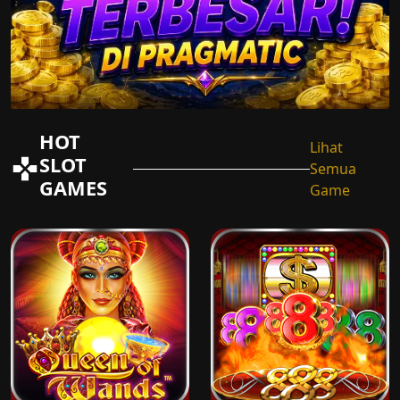
HOT
Lihat
SLOT
Semua
GAMES
Game