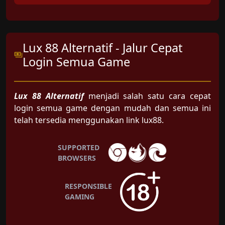
Lux 88 Alternatif - Jalur Cepat
Login Semua Game
Lux 88 Alternatif
menjadi salah satu cara cepat
login semua game dengan mudah dan semua ini
telah tersedia menggunakan link lux88.
SUPPORTED
BROWSERS
RESPONSIBLE
GAMING