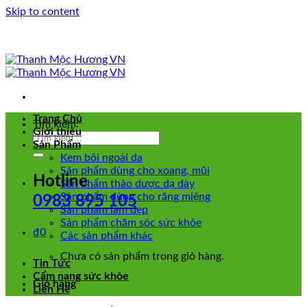
Skip to content
Trang Chủ
Tìm kiếm:
Giới thiệu
Sản Phẩm
Kem bôi ngoài da
Sản phẩm dùng cho xoang, mũi
Hotline
Sản phẩm thảo dược dạ dày
Sản phẩm dùng cho răng miệng
0983 895 105
Sản phẩm làm đẹp
Sản phẩm chăm sóc sức khỏe
₫
0
Các sản phẩm khác
Chưa có sản phẩm trong giỏ hàng.
Tin Tức
Cẩm nang sức khỏe
Giỏ hàng
Liên Hệ