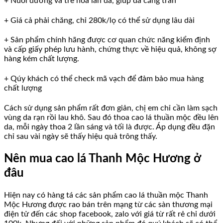
+ Nuôi dưỡng và trẻ hóa làn da, giúp da căng tràn
+ Giá cả phải chăng, chỉ 280k/lọ có thể sử dụng lâu dài
+ Sản phẩm chính hãng được cơ quan chức năng kiểm định
và cấp giấy phép lưu hành, chứng thực về hiệu quả, không sợ
hàng kém chất lượng.
+ Qúy khách có thể check mã vạch để đảm bảo mua hàng
chất lượng
Cách sử dụng sản phẩm rất đơn giản, chị em chỉ cần làm sạch
vùng da rạn rồi lau khô. Sau đó thoa cao lá thuần mộc đều lên
da, mỗi ngày thoa 2 lần sáng và tối là được. Áp dụng đều đặn
chỉ sau vài ngày sẽ thấy hiệu quả trông thấy.
Nên mua cao lá Thanh Mộc Hương ở
đâu
Hiện nay có hàng tá các sản phẩm cao lá thuần mộc Thanh
Mộc Hương được rao bán trên mạng từ các sàn thương mại
điện tử đến các shop facebook, zalo với giá từ rất rẻ chỉ dưới