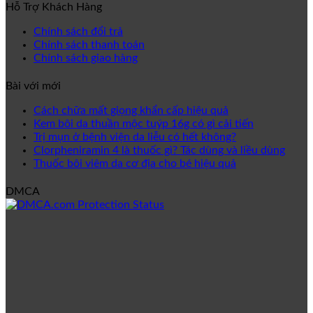
Hỗ Trợ Khách Hàng
Chính sách đổi trả
Chính sách thanh toán
Chính sách giao hàng
Bài với mới
Cách chữa mất giọng khẩn cấp hiệu quả
Kem bôi da thuần mộc tuýp 16g có gì cải tiến
Trị mụn ở bệnh viện da liễu có hết không?
Clorpheniramin 4 là thuốc gì? Tác dùng và liều dùng
Thuốc bôi viêm da cơ địa cho bé hiệu quả
DMCA