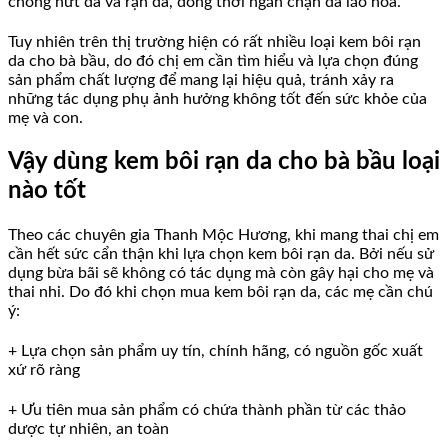
chống nứt da và rạn da, đồng thời ngăn chặn da lão hóa.
Tuy nhiên trên thị trường hiện có rất nhiều loại kem bôi rạn
da cho bà bầu, do đó chị em cần tìm hiểu và lựa chọn đúng
sản phẩm chất lượng để mang lại hiệu quả, tránh xảy ra
những tác dụng phụ ảnh hưởng không tốt đến sức khỏe của
mẹ và con.
Vậy dùng kem bôi rạn da cho bà bầu loại
nào tốt
Theo các chuyên gia Thanh Mộc Hương, khi mang thai chị em
cần hết sức cẩn thận khi lựa chọn kem bôi rạn da. Bởi nếu sử
dụng bừa bãi sẽ không có tác dụng mà còn gây hại cho mẹ và
thai nhi. Do đó khi chọn mua kem bôi rạn da, các mẹ cần chú
ý:
+ Lựa chọn sản phẩm uy tín, chính hãng, có nguồn gốc xuất
xứ rõ ràng
+ Ưu tiên mua sản phẩm có chứa thành phần từ các thảo
dược tự nhiên, an toàn