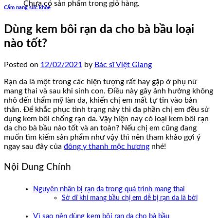
Chưa có sản phẩm trong giỏ hàng.
Cẩm nang sức khỏe
Dùng kem bôi rạn da cho bà bầu loại
nào tốt?
Posted on
12/02/2021
by
Bác sĩ Việt Giang
Rạn da là một trong các hiện tượng rất hay gặp ở phụ nữ
mang thai và sau khi sinh con. Điều này gây ảnh hưởng không
nhỏ đến thẩm mỹ làn da, khiến chị em mất tự tin vào bản
thân. Để khắc phục tình trạng này thì đa phần chị em đều sử
dụng kem bôi chống rạn da. Vậy hiện nay có loại kem bôi rạn
da cho bà bầu nào tốt và an toàn? Nếu chị em cũng đang
muốn tìm kiếm sản phẩm như vậy thì nên tham khảo gợi ý
ngay sau đây của
đông y thanh mộc hương
nhé!
Nội Dung Chính
Nguyên nhân bị rạn da trong quá trình mang thai
Sở dĩ khi mang bầu chị em dễ bị rạn da là bởi
Vì sao nên dùng kem bôi rạn da cho bà bầu