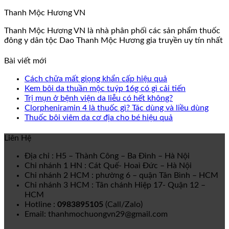
Thanh Mộc Hương VN
Thanh Mộc Hương VN là nhà phân phối các sản phẩm thuốc
đông y dân tộc Dao Thanh Mộc Hương gia truyền uy tín nhất
Bài viết mới
Cách chữa mất giọng khẩn cấp hiệu quả
Kem bôi da thuần mộc tuýp 16g có gì cải tiến
Trị mụn ở bệnh viện da liễu có hết không?
Clorpheniramin 4 là thuốc gì? Tác dùng và liều dùng
Thuốc bôi viêm da cơ địa cho bé hiệu quả
Liên Hệ
Địa chỉ : H5 – Thành Công – Ba Đình – Hà Nội
Chi nhánh 1 HN : Cát Quế- Hoaì Đức – Hà Nội
Chi nhánh 2 HCM : phường 6 – quận Tân Bình – HCM
Chi nhánh 3 HCM : Tân chánh Hiệp 17- Quận 12 –
HCM
Hotline :
0983895105
(Call/Zalo)
Email: thanhmochuongvn29@gmail.com