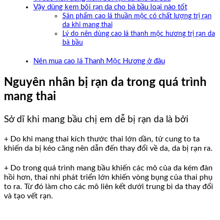
Vậy dùng kem bôi rạn da cho bà bầu loại nào tốt
Sản phẩm cao lá thuần mộc có chất lượng trị rạn
da khi mang thai
Lý do nên dùng cao lá thanh mộc hương trị rạn da
bà bầu
Nên mua cao lá Thanh Mộc Hương ở đâu
Nguyên nhân bị rạn da trong quá trình
mang thai
Sở dĩ khi mang bầu chị em dễ bị rạn da là bởi
+ Do khi mang thai kích thước thai lớn dần, tử cung to ta
khiến da bị kéo căng nên dẫn đến thay đổi về da, da bị rạn ra.
+ Do trong quá trình mang bầu khiến các mô của da kém đàn
hồi hơn, thai nhi phát triển lớn khiến vòng bụng của thai phụ
to ra. Từ đó làm cho các mô liên kết dưới trung bì da thay đổi
và tạo vết rạn.