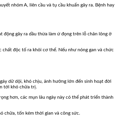
huyết nhóm A, liên cầu và tụ cầu khuẩn gây ra. Bệnh hay
ạt động gây ra dầu thừa làm ứ đọng trên lỗ chân lông ở
c chất độc tố ra khỏi cơ thể. Nếu như nóng gan và chức
áy dữ dội, khó chịu, ảnh hưởng lớn đến sinh hoạt đời
 tới khó chữa trị.
rọng hơn, các mụn lâu ngày này có thể phát triển thành
khó chữa, tốn kém thời gian và công sức.