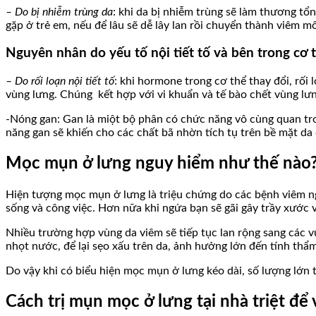
– Do bị nhiễm trùng da
: khi da bị nhiễm trùng sẽ làm thương tổ
gặp ở trẻ em, nếu để lâu sẽ dễ lây lan rồi chuyển thành viêm mô
Nguyên nhân do yếu tố nội tiết tố và bên trong cơ 
– Do rối loạn nội tiết tố
: khi hormone trong cơ thể thay đổi, rối
vùng lưng. Chúng kết hợp với vi khuẩn và tế bào chết vùng lưn
-Nóng gan: Gan là miột bộ phân có chức năng vô cùng quan tro
năng gan sẽ khiến cho các chất bã nhờn tích tụ trên bề mặt da
Mọc mụn ở lưng nguy hiểm như thế nào
Hiện tượng mọc mụn ở lưng là triệu chứng do các bệnh viêm ng
sống và công việc. Hơn nữa khi ngứa bạn sẽ gãi gây trầy xước v
Nhiều trường hợp vùng da viêm sẽ tiếp tục lan rộng sang các v
nhọt nước, để lại sẹo xấu trên da, ảnh hưởng lớn đến tính thẩ
Do vậy khi có biểu hiện mọc mụn ở lưng kéo dài, số lượng lớn th
Cách trị mụn mọc ở lưng tại nhà triệt để 