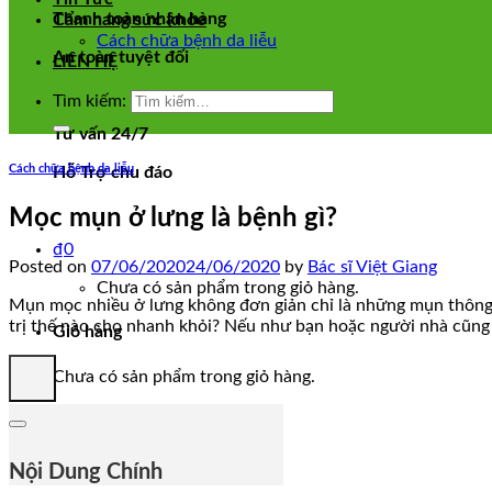
Thanh toàn nhận hàng
Cẩm nang sức khỏe
Cách chữa bệnh da liễu
An toàn tuyệt đối
LIÊN HỆ
Tìm kiếm:
Tư vấn 24/7
Cách chữa bệnh da liễu
Hỗ Trợ chu đáo
Mọc mụn ở lưng là bệnh gì?
₫
0
Posted on
07/06/2020
24/06/2020
by
Bác sĩ Việt Giang
Chưa có sản phẩm trong giỏ hàng.
Mụn mọc nhiều ở lưng không đơn giản chỉ là những mụn thông t
trị thế nào cho nhanh khỏi? Nếu như bạn hoặc người nhà cũng 
Giỏ hàng
Chưa có sản phẩm trong giỏ hàng.
Nội Dung Chính