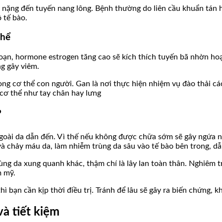
n nặng đến tuyến nang lông. Bệnh thường do liên cầu khuẩn tán 
 tế bào.
thể
 loạn, hormone estrogen tăng cao sẽ kích thích tuyến bã nhờn ho
g gây viêm.
ng cơ thể con người. Gan là nơi thực hiện nhiệm vụ đào thải cá
 cơ thể như tay chân hay lưng
?
oài da dẫn đến. Vì thế nếu không được chữa sớm sẽ gây ngứa ng
à chảy máu da, làm nhiễm trùng da sâu vào tế bào bên trong, dẫn
ùng da xung quanh khác, thậm chí là lây lan toàn thân. Nghiêm t
m mỹ.
ì bạn cần kịp thời điều trị. Tránh để lâu sẽ gây ra biến chứng, 
và tiết kiệm