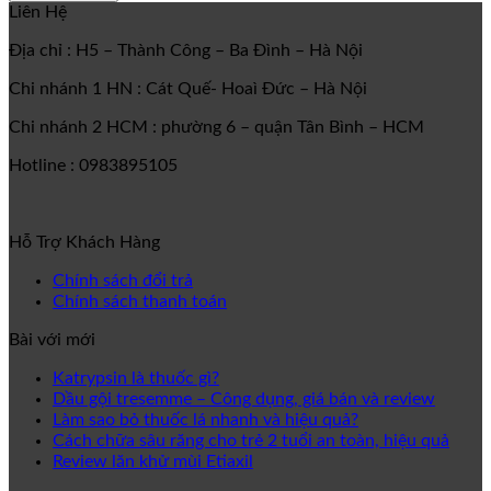
Liên Hệ
Địa chỉ : H5 – Thành Công – Ba Đình – Hà Nội
Chi nhánh 1 HN : Cát Quế- Hoaì Đức – Hà Nội
Chi nhánh 2 HCM : phường 6 – quận Tân Bình – HCM
Hotline : 0983895105
Hỗ Trợ Khách Hàng
Chính sách đổi trả
Chính sách thanh toán
Bài với mới
Katrypsin là thuốc gì?
Dầu gội tresemme – Công dụng, giá bán và review
Làm sao bỏ thuốc lá nhanh và hiệu quả?
Cách chữa sâu răng cho trẻ 2 tuổi an toàn, hiệu quả
Review lăn khử mùi Etiaxil