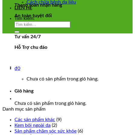
Cách chữa bệnh da liễu
Thanh toàn nhận hàng
LIÊN HỆ
An toàn tuyệt đối
Tìm kiếm:
Tư vấn 24/7
Hỗ Trợ chu đáo
₫
0
Chưa có sản phẩm trong giỏ hàng.
Giỏ hàng
Chưa có sản phẩm trong giỏ hàng.
Danh mục sản phẩm
Các sản phẩm khác
(9)
Kem bôi ngoài da
(2)
Sản phẩm chăm sóc sức khỏe
(6)