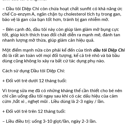
– Dầu tỏi Diệp Chi còn chứa hoạt chất sunfit có khả năng ức
chế Co-enzym A, ngăn chặn tụ cholesterol tích tụ trong gan,
bảo vệ lá gan của bạn tốt hơn, tránh bị gan nhiễm mỡ.
– Bên cạnh đó, dầu tỏi này còn giúp làm giảm mỡ bụng cực
tốt, giúp kích thích trao đổi chất diễn ra mạnh mẽ, đánh tan
nhanh lượng mỡ thừa, giúp giảm cân hiệu quả.
Một điểm mạnh nữa còn phải kể đến của tinh
dầu tỏi Diệp Chi
đó là rất an toàn với mọi đối tượng, kể cả trẻ nhỏ và bà bầu
dùng cũng không lo xảy ra bất cứ tác dụng phụ nào.
Cách sử dụng Dầu tỏi Diệp Chi:
+ Đối với trẻ dưới 12 tháng tuổi:
Vì trong sữa mẹ đã có những kháng thể cần thiết cho bé nên
chỉ cần uống dầu tỏi ngay sau khi có các dấu hiệu của cảm
cứm ,hắt xì , nghẹt mũi . Liều dùng là 2-3 ngày / lần.
+ Đối với trẻ trên 12 tháng tuổi:
– Liều điều trị: uống 3-10 giọt/lần, ngày 2-3 lần.