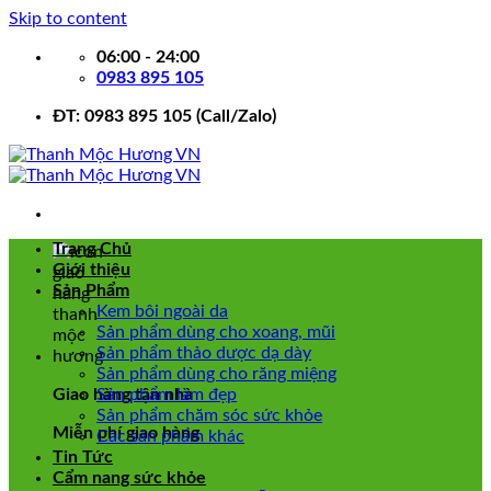
Skip to content
06:00 - 24:00
0983 895 105
ĐT: 0983 895 105 (Call/Zalo)
Trang Chủ
Giới thiệu
Sản Phẩm
Kem bôi ngoài da
Sản phẩm dùng cho xoang, mũi
Sản phẩm thảo dược dạ dày
Sản phẩm dùng cho răng miệng
Giao hàng tận nhà
Sản phẩm làm đẹp
Sản phẩm chăm sóc sức khỏe
Miễn phí giao hàng
Các sản phẩm khác
Tin Tức
Cẩm nang sức khỏe