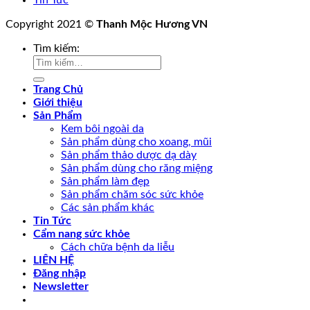
Tin Tức
Copyright 2021 ©
Thanh Mộc Hương VN
Tìm kiếm:
Trang Chủ
Giới thiệu
Sản Phẩm
Kem bôi ngoài da
Sản phẩm dùng cho xoang, mũi
Sản phẩm thảo dược dạ dày
Sản phẩm dùng cho răng miệng
Sản phẩm làm đẹp
Sản phẩm chăm sóc sức khỏe
Các sản phẩm khác
Tin Tức
Cẩm nang sức khỏe
Cách chữa bệnh da liễu
LIÊN HỆ
Đăng nhập
Newsletter