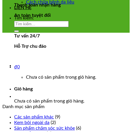
Cách chữa bệnh da liễu
Thanh toàn nhận hàng
LIÊN HỆ
An toàn tuyệt đối
Tìm kiếm:
Tư vấn 24/7
Hỗ Trợ chu đáo
₫
0
Chưa có sản phẩm trong giỏ hàng.
Giỏ hàng
Chưa có sản phẩm trong giỏ hàng.
Danh mục sản phẩm
Các sản phẩm khác
(9)
Kem bôi ngoài da
(2)
Sản phẩm chăm sóc sức khỏe
(6)