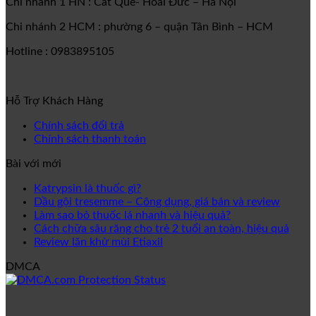
Chi nhánh 1 HN : Cát Quế- Hoaì Đức – Hà Nội
Chi nhánh 2 HCM : phường 6 – quận Tân Bình – HCM
Hotline : 0983895105
Hỗ Trợ Khách Hàng
Chính sách đổi trả
Chính sách thanh toán
Bài với mới
Katrypsin là thuốc gì?
Dầu gội tresemme – Công dụng, giá bán và review
Làm sao bỏ thuốc lá nhanh và hiệu quả?
Cách chữa sâu răng cho trẻ 2 tuổi an toàn, hiệu quả
Review lăn khử mùi Etiaxil
DMCA