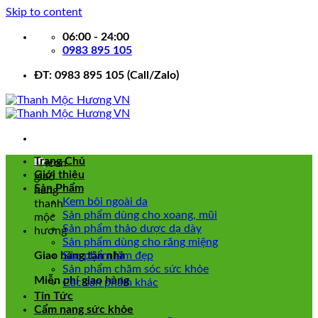
Skip to content
06:00 - 24:00
0983 895 105
ĐT: 0983 895 105 (Call/Zalo)
Trang Chủ
Giới thiệu
Sản Phẩm
Kem bôi ngoài da
Sản phẩm dùng cho xoang, mũi
Sản phẩm thảo dược dạ dày
Sản phẩm dùng cho răng miệng
Giao hàng tận nhà
Sản phẩm làm đẹp
Sản phẩm chăm sóc sức khỏe
Miễn phí giao hàng
Các sản phẩm khác
Tin Tức
Cẩm nang sức khỏe