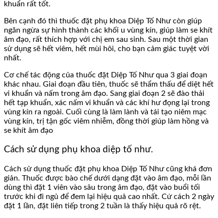
khuẩn rất tốt.
Bên cạnh đó thì thuốc đặt phụ khoa Diệp Tố Như còn giúp
ngăn ngừa sự hình thành các khối u vùng kín, giúp làm se khít
âm đạo, rất thích hợp với chị em sau sinh. Sau một thời gian
sử dụng sẽ hết viêm, hết mùi hôi, cho bạn cảm giác tuyệt vời
nhất.
Cơ chế tác động của thuốc đặt Diệp Tố Như qua 3 giai đoạn
khác nhau. Giai đoạn đầu tiên, thuốc sẽ thẩm thấu để diệt hết
vi khuẩn và nấm trong âm đạo. Sang giai đoạn 2 sẽ đào thải
hết tạp khuẩn, xác nấm vi khuẩn và các khí hư đọng lại trong
vùng kín ra ngoài. Cuối cùng là làm lành và tái tạo niêm mạc
vùng kín, trị tận gốc viêm nhiễm, đồng thời giúp làm hồng và
se khít âm đạo
Cách sử dụng phụ khoa diệp tố như.
Cách sử dụng thuốc đặt phụ khoa Diệp Tố Như cũng khá đơn
giản. Thuốc được bào chế dưới dạng đặt vào âm đạo, mỗi lần
dùng thì đặt 1 viên vào sâu trong âm đạo, đặt vào buổi tối
trước khi đi ngủ để đem lại hiệu quả cao nhất. Cứ cách 2 ngày
đặt 1 lần, đặt liên tiếp trong 2 tuần là thấy hiệu quả rõ rệt.