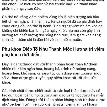
lựa chọn. Để hiểu rõ hơn về bài thuốc này, xin tham khảo
phân tích ngay sau đây.
Có thể nói rằng viêm nhiễm vùng kín là hiện tượng mà hầu
hết chị em gặp phải hiện nay. Kể cả người đã có gia đình hay
chưa cũng đều có thể bị bệnh. Tình trạng viêm nhiễm kéo dài
không chỉ khiến bạn bị ngứa ngáy khó chịu mà còn gây ảnh
hưởng tới chất lượng đời sống tình dục, làm giảm khả năng
sinh sản, thậm chí là dẫn tới vô sinh hiếm muộn.
Phụ khoa Diệp Tố Như Thanh Mộc Hương trị viêm
phụ khoa dứt điểm
Đây là dạng thuốc đặt với thành phần hoàn toàn từ thiên
nhiên như kim ngân hoa, hoàng bá, trinh nữ hoàng cung,
hoàng liên, khổ sâm, xà sàng tử, xích đồng nam …cùng một
số vị thảo dược gia truyền quý hiếm khác rất tốt cho sức
khoẻ.
Các tinh chất được chiết suất từ các loại thảo dược này có
tác dụng cân bằng môi trường âm đạo và tăng cường hệ miễn
dịch vùng kín. Đồng thời thành phần kháng sinh từ thảo dược
như berberin tự nhiên có khả năng trị viêm nấm và kháng