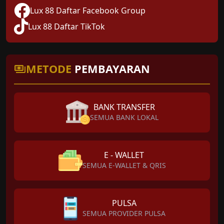
Lux 88 Daftar Facebook Group
Lux 88 Daftar TikTok
METODE
PEMBAYARAN
BANK TRANSFER
SEMUA BANK LOKAL
E - WALLET
SEMUA E-WALLET & QRIS
PULSA
SEMUA PROVIDER PULSA