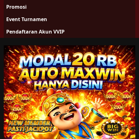
Promosi
Event Turnamen
Pendaftaran Akun VVIP