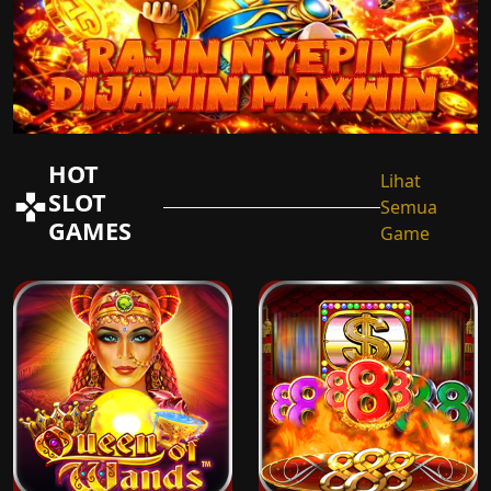
HOT
Lihat
SLOT
Semua
GAMES
Game