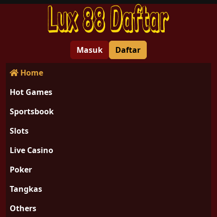
Masuk
Daftar
Home
Hot Games
Sportsbook
Slots
Live Casino
Poker
Tangkas
Others