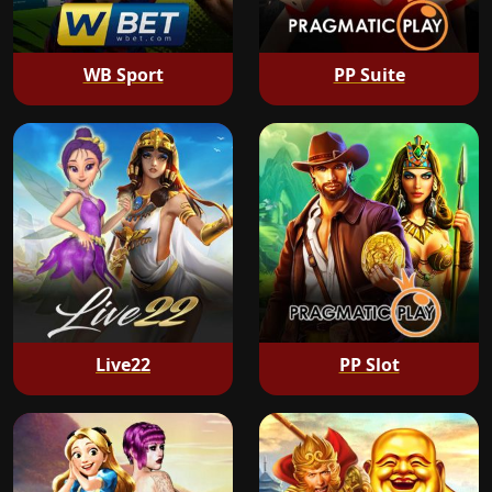
WB Sport
PP Suite
Live22
PP Slot