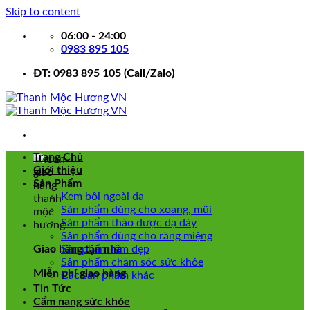
Skip to content
06:00 - 24:00
0983 895 105
ĐT: 0983 895 105 (Call/Zalo)
Trang Chủ
Giới thiệu
Sản Phẩm
Kem bôi ngoài da
Sản phẩm dùng cho xoang, mũi
Sản phẩm thảo dược dạ dày
Sản phẩm dùng cho răng miệng
Giao hàng tận nhà
Sản phẩm làm đẹp
Sản phẩm chăm sóc sức khỏe
Miễn phí giao hàng
Các sản phẩm khác
Tin Tức
Cẩm nang sức khỏe