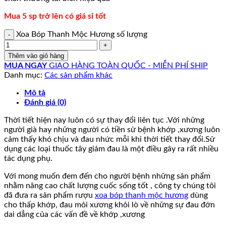
Mua 5 sp trở lên có giá sỉ tốt
Xoa Bóp Thanh Mộc Hương số lượng
Thêm vào giỏ hàng
MUA NGAY
GIAO HÀNG TOÀN QUỐC - MIỄN PHÍ SHIP
Danh mục:
Các sản phẩm khác
Mô tả
Đánh giá (0)
Thời tiết hiện nay luôn có sự thay đổi liên tục .Với những
người già hay những người có tiền sử bệnh khớp ,xương luôn
cảm thấy khó chịu và đau nhức mỗi khi thời tiết thay đổi.Sử
dụng các loại thuốc tây giảm đau là một điều gây ra rất nhiều
tác dụng phụ.
Với mong muốn đem đến cho người bệnh những sản phẩm
nhằm nâng cao chất lượng cuốc sống tốt , công ty chúng tôi
đã đưa ra sản phẩm rượu
xoa bóp thanh mộc hương
dùng
cho thấp khớp, đau mỏi xương khỏi lò về những sự đau đớn
dai dẳng của các vấn đề về khớp ,xương