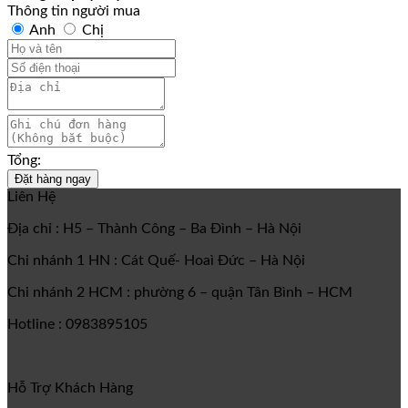
Thông tin người mua
Anh
Chị
Tổng:
Đặt hàng ngay
Liên Hệ
Địa chỉ : H5 – Thành Công – Ba Đình – Hà Nội
Chi nhánh 1 HN : Cát Quế- Hoaì Đức – Hà Nội
Chi nhánh 2 HCM : phường 6 – quận Tân Bình – HCM
Hotline : 0983895105
Hỗ Trợ Khách Hàng