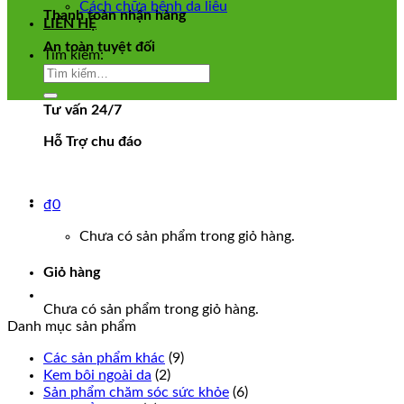
Cách chữa bệnh da liễu
Thanh toàn nhận hàng
LIÊN HỆ
An toàn tuyệt đối
Tìm kiếm:
Tư vấn 24/7
Hỗ Trợ chu đáo
₫
0
Chưa có sản phẩm trong giỏ hàng.
Giỏ hàng
Chưa có sản phẩm trong giỏ hàng.
Danh mục sản phẩm
Các sản phẩm khác
(9)
Kem bôi ngoài da
(2)
Sản phẩm chăm sóc sức khỏe
(6)