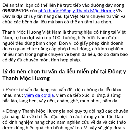
Để an tâm, bạn có thể liên hệ trực tiếp vào đường dây nóng
0983895105
của
nhà thuốc Đông y Thanh Mộc Hương
VN.
Đây là địa chỉ uy tín hàng đầu tại Việt Nam chuyên tư vấn và
chữa các bệnh da liệu mà bạn có thể an tâm lựa chọn.
Thanh Mộc Hương Việt Nam là thương hiệu có tiếng tại Việt
Nam, tự hào lọt vào top 100 thương hiệu Việt Nam được
người tiêu dùng bình chọn. Đơn vị có giấy phép kinh doanh
do cơ quan chức năng cấp phép hoạt động, có kinh nghiệm
nhiều năm trong nghề chuyên về bệnh da liễu, do đó đảm bảo
có đầy đủ chuyên môn, tính hợp pháp.
Lý do nên chọn tư vấn da liễu miễn phí tại Đông y
Thanh Mộc Hương
+ Được tư vấn đa dạng các vấn đề triệu chứng da liễu khác
nhau như:
viêm da cơ địa
, viêm da tiếp xúc, dị ứng, á sừng,
hắc lào, lang ben, vảy nến, chàm, ghẻ, mụn nhọt, nấm da…
+ Đông y Thanh Mộc Hương là nơi quy tụ đội ngũ các chuyên
gia hàng đầu về da liễu, đặc biệt là các lương y dân tộc Dao
có kinh nghiệm hàng chục năm nghiên cứu về da và các thảo
dược dùng hiệu quả cho bệnh ngoài da. Vì vậy sẽ giúp đưa ra