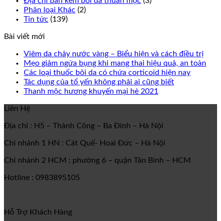
Địa chỉ bán kem bôi da thuần mộc
(3)
Phân loại Khác
(2)
Tin tức
(139)
Bài viết mới
Viêm da chảy nước vàng – Biểu hiện và cách điều trị
Mẹo giảm ngứa bụng khi mang thai hiệu quả, an toàn
Các loại thuốc bôi da có chứa corticoid hiện nay
Tác dụng của tổ yến không phải ai cũng biết
Thanh mộc hương khuyến mại hè 2021
Liên Hệ
Địa chỉ : H5 – Thành Công – Ba Đình – Hà Nội
Chi nhánh 1 HN : Cát Quế- Hoaì Đức – Hà Nội
Chi nhánh 2 HCM : phường 6 – quận Tân Bình – HCM
Hotline : 0983895105
Hỗ Trợ Khách Hàng