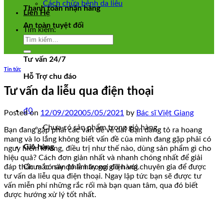
Cách chữa bệnh da liễu
Thanh toàn nhận hàng
Liên Hệ
An toàn tuyệt đối
Tìm kiếm:
Tư vấn 24/7
Tin tức
Hỗ Trợ chu đáo
Tư vấn da liễu qua điện thoại
₫
0
Posted on
12/09/2020
05/05/2021
by
Bác sĩ Việt Giang
Chưa có sản phẩm trong giỏ hàng.
Bạn đang gặp phải các vấn đề về da? Bạn đang tỏ ra hoang
mang và lo lắng không biết vấn đề của mình đang gặp phải có
Giỏ hàng
nguy hiểm không, điều trị như thế nào, dùng sản phẩm gì cho
hiệu quả? Cách đơn giản nhất và nhanh chóng nhất để giải
Chưa có sản phẩm trong giỏ hàng.
đáp thắc mắc này đó là hãy gọi điện với chuyên gia để được
tư vấn da liễu qua điện thoại. Ngay lập tức bạn sẽ được tư
vấn miễn phí những rắc rối mà bạn quan tâm, qua đó biết
được hướng xử lý tốt nhất.