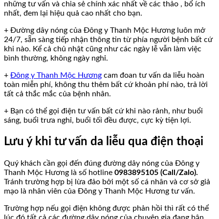
những tư vấn và chia sẻ chính xác nhất về các thảo , bổ ích
nhất, đem lại hiệu quả cao nhất cho bạn.
+ Đường dây nóng của Đông y Thanh Mộc Hương luôn mở
24/7, sẵn sàng tiếp nhận thông tin từ phía người bệnh bất cứ
khi nào. Kể cả chủ nhật cũng như các ngày lễ vẫn làm việc
bình thường, không ngày nghỉ.
+
Đông y Thanh Mộc Hương
cam đoan tư vấn da liễu hoàn
toàn miễn phí, không thu thêm bất cứ khoản phí nào, trả lời
tất cả thắc mắc của bệnh nhân.
+ Bạn có thể gọi điện tư vấn bất cứ khi nào rảnh, như buổi
sáng, buổi trưa nghỉ, buổi tối đều được, cực kỳ tiện lợi.
Lưu ý khi tư vấn da liễu qua điện thoại
Quý khách cần gọi đến đúng đường dây nóng của Đông y
Thanh Mộc Hương là số hotline
0983895105 (Call/Zalo).
Tránh trường hợp bị lừa đảo bởi một số cá nhân và cơ sở giả
mạo là nhân viên của Đông y Thanh Mộc Hương tư vấn.
Trường hợp nếu gọi điện không được phản hồi thì rất có thể
lúc đó tất cả các đường dây nóng của chuyên gia đang bận