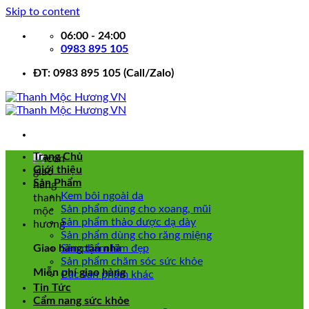
Skip to content
06:00 - 24:00
0983 895 105
ĐT: 0983 895 105 (Call/Zalo)
Trang Chủ
Giới thiệu
Sản Phẩm
Kem bôi ngoài da
Sản phẩm dùng cho xoang, mũi
Sản phẩm thảo dược dạ dày
Sản phẩm dùng cho răng miệng
Giao hàng tận nhà
Sản phẩm làm đẹp
Sản phẩm chăm sóc sức khỏe
Miễn phí giao hàng
Các sản phẩm khác
Tin Tức
Cẩm nang sức khỏe